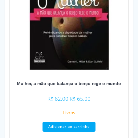
Mulher, a mão que balança o berço rege o mundo
O
O
R$
82,00
R$
65,00
preço
preço
original
atual
Livros
era:
é:
R$ 82,00.
R$ 65,00.
Adicionar ao carrinho