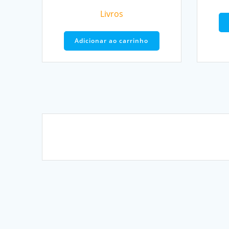
Livros
Adicionar ao carrinho
Navegação
dos
posts