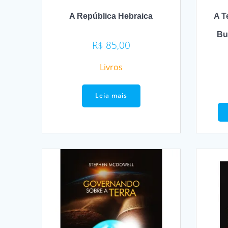
A República Hebraica
A Te
Bur
R$
85,00
Livros
Leia mais