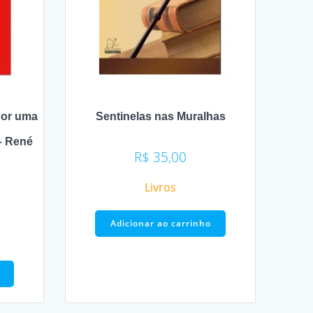
Por uma
Sentinelas nas Muralhas
– René
R$
35,00
Livros
Adicionar ao carrinho