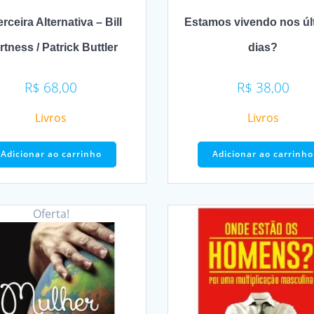
rceira Alternativa – Bill
Estamos vivendo nos úl
tness / Patrick Buttler
dias?
R$
68,00
R$
38,00
Livros
Livros
Adicionar ao carrinho
Adicionar ao carrinho
Oferta!