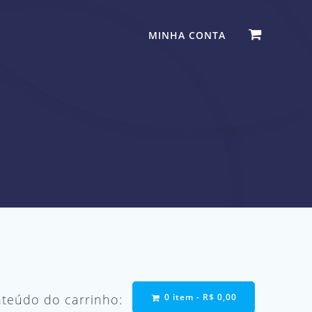
MINHA CONTA
0 item -
R$
0,00
teúdo do carrinho: