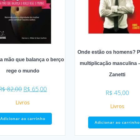
Onde estão os homens? 
 a mão que balança o berço
multiplicação masculina 
rege o mundo
Zanetti
O
O
R$
82,00
R$
65,00
R$
45,00
preço
preço
Livros
original
atual
Livros
era:
é:
R$ 82,00.
R$ 65,00.
Adicionar ao carrinho
Adicionar ao carrinho