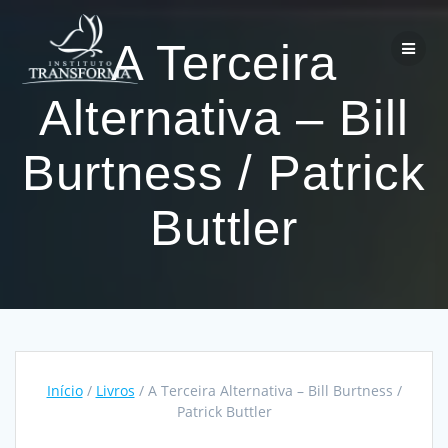
Skip
to
A Terceira
content
Alternativa – Bill
Burtness / Patrick
Buttler
Início
/
Livros
/ A Terceira Alternativa – Bill Burtness /
Patrick Buttler