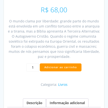
R$
68,00
O mundo clama por liberdade: grande parte do mundo
está envolvida em um conflito tortuoso entre a anarquia
e a tirania, mas a Bíblia apresenta A Terceira Alternativa:
O Autogoverno Cristão. Quando o regime comunista
soviético foi extirpado na Europa Oriental, os resultados
foram o colapso econômico, guerra civil e massacres;
muitos de nós pensamos que isso significaria liberdade,
paz e prosperidade.
A
Adicionar ao carrinho
Terceira
Alternativa
-
Categoria:
Livros
Bill
Burtness
/
Patrick
Descrição
Informação adicional
Buttler