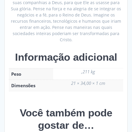
suas companhias a Deus, para que Ele as usasse para
Sua glória. Pense na força e na alegria de se integrar os
negócios e a fé, para o Reino de Deus. Imagine os
recursos financeiros, tecnológicos e humanos que iriam
entrar em ação. Pense nas maneiras nas quais
sociedades inteiras poderiam ser transformadas para
Cristo.
Informação adicional
,211 kg
Peso
21 × 34,00 × 1 cm
Dimensões
Você também pode
gostar de…