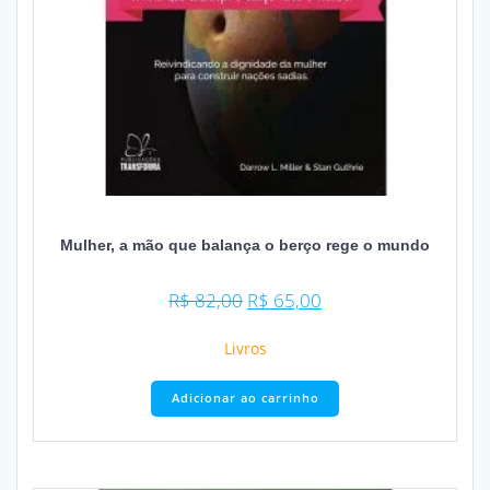
Mulher, a mão que balança o berço rege o mundo
O
O
R$
82,00
R$
65,00
preço
preço
original
atual
Livros
era:
é:
R$ 82,00.
R$ 65,00.
Adicionar ao carrinho