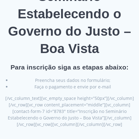
Estabelecendo o
Governo do Justo –
Boa Vista
Para inscrição siga as etapas abaixo:
Preencha seus dados no formulário;
Faça o pagamento e envie por e-mail
[/vc_column_text][vc_empty_space height=”50px”][/vc_column]
[/vc_row][vc_row content_placement=”middle”][vc_column]
[contact-form-7 id=”8783″ title=”Inscrição no Seminário
Estabelecendo o Governo do Justo – Boa Vista”][/vc_column]
[/vc_row][vc_row][vc_column][/vc_column][/vc_row]