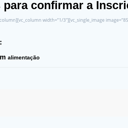
para confirmar a Inscr
_column][vc_column width=”1/3″][vc_single_image image=”855
:
nem
alimentação