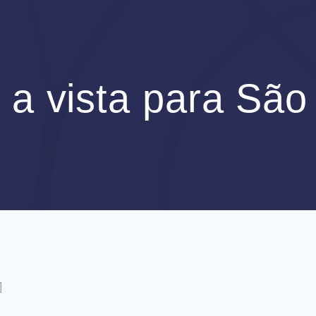
s a vista para São
]