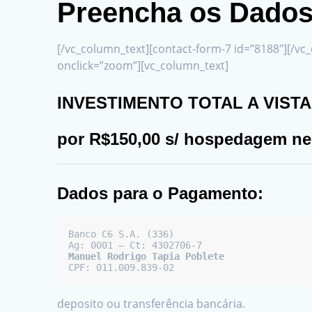
Preencha os Dados 
[/vc_column_text][contact-form-7 id=”8188″][/vc
onclick=”zoom”][vc_column_text]
INVESTIMENTO TOTAL A VISTA
por R$150,00 s/ hospedagem 
Dados para o Pagamento:
Banco C6 S.A. (336)

CPF: 011.009.839-02
deposito ou transferência bancária.