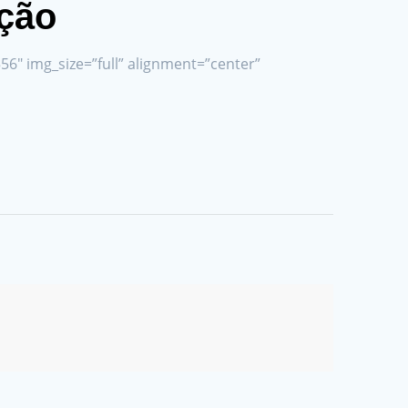
ição
6″ img_size=”full” alignment=”center”