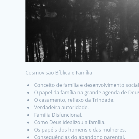
Cosmovisão Bíblica e Família
Conceito de família e desenvolvimento social
O papel da família na grande agenda de Deu
O casamento, reflexo da Trindade.
Verdadeira autoridade.
Família Disfuncional.
Como Deus idealizou a família.
Os papéis dos homens e das mulheres.
Consequências do abandono parental.