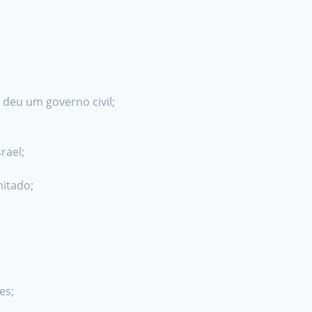
deu um governo civil;
srael;
itado;
es;