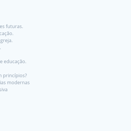
s futuras.
cação.
greja.
.
de educação.
 princípios?
ofias modernas
siva