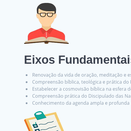
Eixos Fundamentai
Renovação da vida de oração, meditação e es
Compreensão bíblica, teológica e prática do
Estabelecer a cosmovisão bíblica na esfera 
Compreensão prática do Discipulado das Naç
Conhecimento da agenda ampla e profunda da