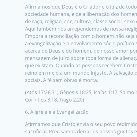
Afirmamos que Deus é o Criador e o Juiz de todo
sociedade humana, e pela libertação dos homens
de raça, religião, cor, cultura, classe social, s
Aqui também nos arrependemos de nossa negligê
Embora a reconciliação com o homem não seja re
a evangelização e o envolvimento sócio-polític
acerca de Deus e do homem, de nosso amor por
mensagem de juízo sobre toda forma de alienaçã
que existam. Quando as pessoas recebem Cristo
reino em meio a um mundo injusto. A salvação 
sociais. A fé sem obras é morta.
(Atos 17:26,31; Gênesis 18:25; Isaías 1:17; Salmo 4
Coríntios 3:18; Tiago 2:20)
6. A Igreja e a Evangelização
Afirmamos que Cristo envia o seu povo redimid
sacrificial. Precisamos deixar os nossos guetos e