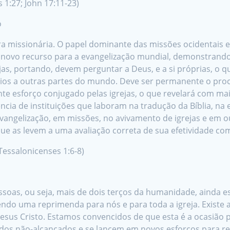
s 1:27; John 17:11-23)
o
a missionária. O papel dominante das missões ocidentais 
 novo recurso para a evangelização mundial, demonstrando
ejas, portando, devem perguntar a Deus, e a si próprias, o 
rios a outras partes do mundo. Deve ser permanente o proc
e esforço conjugado pelas igrejas, o que revelará com maio
cia de instituições que laboram na tradução da Bíblia, na
 evangelização, em missões, no avivamento de igrejas e em
as levem a uma avaliação correta de sua efetividade como
 Tessalonicenses 1:6-8)
essoas, ou seja, mais de dois terços da humanidade, ainda 
endo uma reprimenda para nós e para toda a igreja. Existe
us Cristo. Estamos convencidos de que esta é a ocasião par
 dos não-alcançados e se lancem em novos esforços para re