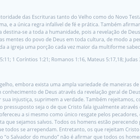
autoridade das Escrituras tanto do Velho como do Novo Tes
rma, e a única regra infalível de fé e prática. Também afir
 destina-se a toda a humanidade, pois a revelação de Deus 
mina as mentes do povo de Deus em toda cultura, de modo a
oda a igreja uma porção cada vez maior da multiforme sabe
55:11; 1 Coríntios 1:21; Romanos 1:16, Mateus 5:17,18; Judas 3
lho, embora exista uma ampla variedade de maneiras de se
onhecimento de Deus através da revelação geral de Deus
 sua injustiça, suprimem a verdade. Também rejeitamos, co
 pressuposto seja o de que Cristo fala igualmente através de
ofereceu a si mesmo como único resgate pelos pecadores, 
ta que sejamos salvos. Todos os homens estão perecendo
todos se arrependam. Entretanto, os que rejeitam Cristo
o “o Salvador do mundo” não é afirmar que todos os homen