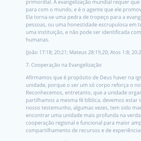
primordial. A evangelização mundial requer que a
para com o mundo, e é o agente que ele promove
Ela torna-se uma pedra de tropeço para a evang
pessoas, ou uma honestidade escrupulosa em tod
uma instituição, e não pode ser identificada co
humanas.
(João 17:18; 20:21; Mateus 28:19,20; Atos 1:8; 20:2
7. Cooperação na Evangelização
Afirmamos que é propósito de Deus haver na ig
unidade, porque o ser um só corpo reforça o n
Reconhecemos, entretanto, que a unidade organ
partilhamos a mesma fé bíblica, devemos esta
nosso testemunho, algumas vezes, tem sido ma
encontrar uma unidade mais profunda na verdad
cooperação regional e funcional para maior amp
compartilhamento de recursos e de experiência