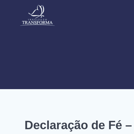
Skip
to
content
Declaração de Fé –