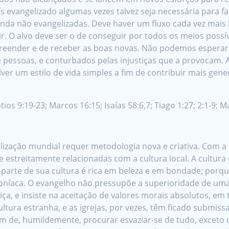
 evangelizado algumas vezes talvez seja necessária para fac
inda não evangelizadas. Deve haver um fluxo cada vez mais l
r. O alvo deve ser o de conseguir por todos os meios poss
eender e de receber as boas novas. Não podemos esperar at
pessoas, e conturbados pelas injustiças que a provocam. 
er um estilo de vida simples a fim de contribuir mais gene
ios 9:19-23; Marcos 16:15; Isaías 58:6,7; Tiago 1:27; 2:1-9; M
lização mundial requer metodologia nova e criativa. Com a
 estreitamente relacionadas com a cultura local. A cultura
 parte de sua cultura é rica em beleza e em bondade; porqu
níaca. O evangelho não pressupõe a superioridade de uma c
iça, e insiste na aceitação de valores morais absolutos, em
tura estranha, e as igrejas, por vezes, têm ficado submis
têm de, humildemente, procurar esvaziar-se de tudo, exceto 