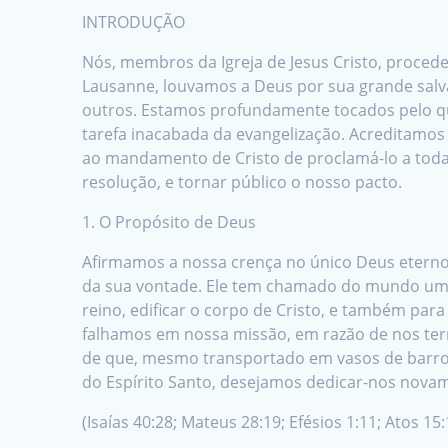
INTRODUÇÃO
Nós, membros da Igreja de Jesus Cristo, proced
Lausanne, louvamos a Deus por sua grande sal
outros. Estamos profundamente tocados pelo q
tarefa inacabada da evangelização. Acreditamo
ao mandamento de Cristo de proclamá-lo a toda 
resolução, e tornar público o nosso pacto.
1. O Propósito de Deus
Afirmamos a nossa crença no único Deus eterno,
da sua vontade. Ele tem chamado do mundo um 
reino, edificar o corpo de Cristo, e também p
falhamos em nossa missão, em razão de nos te
de que, mesmo transportado em vasos de barro,
do Espírito Santo, desejamos dedicar-nos nova
(Isaías 40:28; Mateus 28:19; Efésios 1:11; Atos 15: