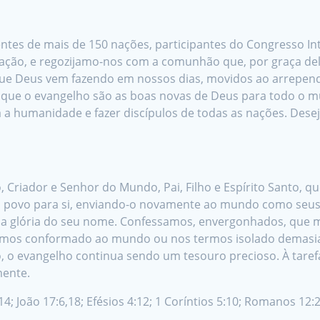
entes de mais de 150 nações, participantes do Congresso In
vação, e regozijamo-nos com a comunhão que, por graça d
ue Deus vem fazendo em nossos dias, movidos ao arrepend
s que o evangelho são as boas novas de Deus para todo o m
a humanidade e fazer discípulos de todas as nações. Desej
 Criador e Senhor do Mundo, Pai, Filho e Espírito Santo, q
povo para si, enviando-o novamente ao mundo como seus 
ara a glória do seu nome. Confessamos, envergonhados, qu
rmos conformado ao mundo ou nos termos isolado demasi
 o evangelho continua sendo um tesouro precioso. À taref
mente.
14; João 17:6,18; Efésios 4:12; 1 Coríntios 5:10; Romanos 12:2