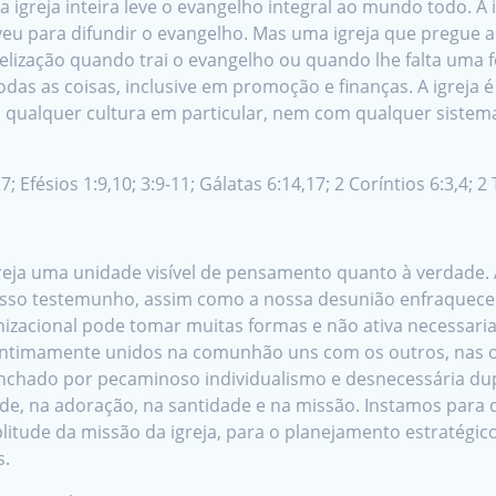
 igreja inteira leve o evangelho integral ao mundo todo. A 
u para difundir o evangelho. Mas uma igreja que pregue a C
elização quando trai o evangelho ou quando lhe falta uma 
as as coisas, inclusive em promoção e finanças. A igreja
m qualquer cultura em particular, nem com qualquer sistema
7; Efésios 1:9,10; 3:9-11; Gálatas 6:14,17; 2 Coríntios 6:3,4; 2
reja uma unidade visível de pensamento quanto à verdade.
osso testemunho, assim como a nossa desunião enfraquece 
izacional pode tomar muitas formas e não ativa necessari
r intimamente unidos na comunhão uns com os outros, nas
nchado por pecaminoso individualismo e desnecessária du
e, na adoração, na santidade e na missão. Instamos para
litude da missão da igreja, para o planejamento estratégi
s.