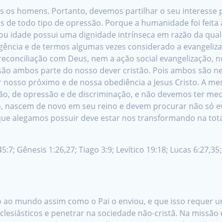
s os homens. Portanto, devemos partilhar o seu interesse pe
 de todo tipo de opressão. Porque a humanidade foi feita
exo ou idade possui uma dignidade intrínseca em razão da qua
ncia e de termos algumas vezes considerado a evangelizaç
conciliação com Deus, nem a ação social evangelização, ne
o são ambos parte do nosso dever cristão. Pois ambos são n
 nosso próximo e de nossa obediência a Jesus Cristo. A 
o, de opressão e de discriminação, e não devemos ter medo
, nascem de novo em seu reino e devem procurar não só e
que alegamos possuir deve estar nos transformando na tota
5:7; Gênesis 1:26,27; Tiago 3:9; Levítico 19:18; Lucas 6:27,35;
o ao mundo assim como o Pai o enviou, e que isso requer 
clesiásticos e penetrar na sociedade não-cristã. Na missão de