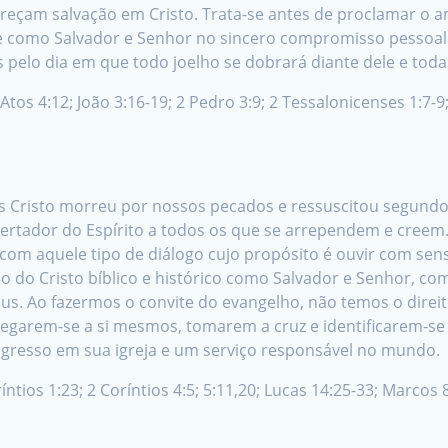
ofereçam salvação em Cristo. Trata-se antes de proclamar 
 como Salvador e Senhor no sincero compromisso pessoal d
pelo dia em que todo joelho se dobrará diante dele e toda
Atos 4:12; João 3:16-19; 2 Pedro 3:9; 2 Tessalonicenses 1:7-9;
us Cristo morreu por nossos pecados e ressuscitou segundo 
ertador do Espírito a todos os que se arrependem e creem
com aquele tipo de diálogo cujo propósito é ouvir com sen
do Cristo bíblico e histórico como Salvador e Senhor, com 
s. Ao fazermos o convite do evangelho, não temos o direit
negarem-se a si mesmos, tomarem a cruz e identificarem-s
ingresso em sua igreja e um serviço responsável no mundo.
ríntios 1:23; 2 Coríntios 4:5; 5:11,20; Lucas 14:25-33; Marcos