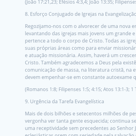
(João 17:21,23; Efésios 4:3,4; João 13:35; Filipense
8. Esforço Conjugado de Igrejas na Evangelizaçã
Regozijamo-nos com o alvorecer de uma nova er
levantando das igrejas mais jovens um grande e
pertence a todo o corpo de Cristo. Todas as igr
suas próprias áreas como para enviar missioná
e atuação missionária. Assim, haverá um crescent
Cristo. Também agradecemos a Deus pela existên
comunicação de massa, na literatura cristã, na
devem empenhar-se em constante autoexame que 
(Romanos 1:8; Filipenses 1:5; 4:15; Atos 13:1-3; 1
9. Urgência da Tarefa Evangelística
Mais de dois bilhões e setecentos milhões de p
vergonha ver tanta gente esquecida; continua s
uma receptividade sem precedentes ao Senhor Jes
eclesiásticas orem com seriedade pela salvação